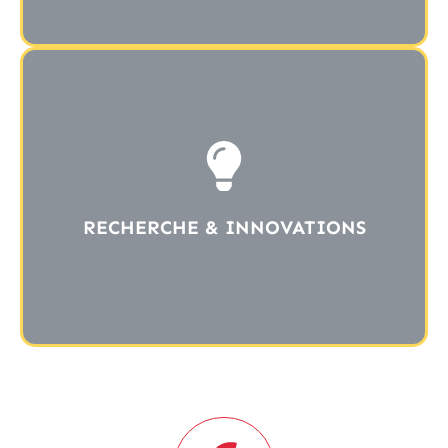
RECHERCHE & INNOVATIONS
Au cœur de notre ADN, la recherche clinique comme valeur
ajoutée à nos pratiques médicales
RECHERCHE & INNOVATIONS
LIRE PLUS