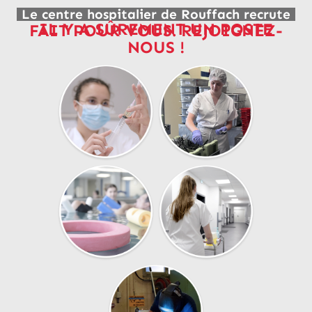
Le centre hospitalier de Rouffach recrute
IL Y A SÛREMENT UN POSTE
FAIT POUR VOUS. REJOIGNEZ-
NOUS !