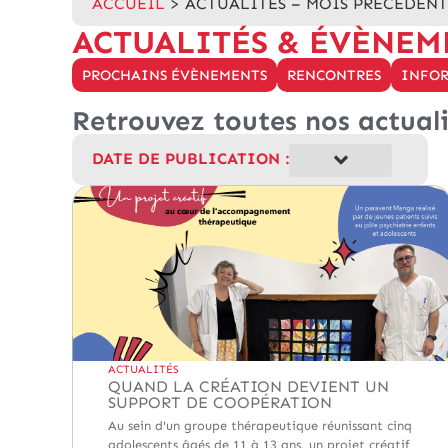
ACCUEIL
>
ACTUALITÉS – MOIS PRÉCÉDENT
ACTUALITÉS & ÉVÈNEM
PROCHAINS ÉVÈNEMENTS
RENCONTRES
INFO
Retrouvez toutes nos actuali
DATE DE PUBLICATION :
SEMAINE PRÉCÉDENTE
MOIS PRÉCÉDENT
ANNÉE PRÉCÉDENTE
ACTUALITÉS
QUAND LA CRÉATION DEVIENT UN
SUPPORT DE COOPÉRATION
Au sein d'un groupe thérapeutique réunissant cinq
adolescents âgés de 11 à 13 ans, un projet créatif