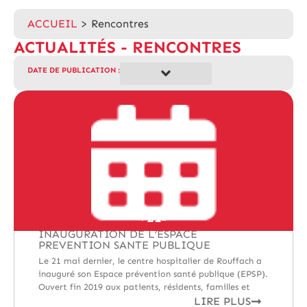
ACCUEIL
>
Rencontres
ACTUALITÉS - RENCONTRES
DATE DE PUBLICATION :
SEMAINE PRÉCÉDENTE
MOIS PRÉCÉDENT
ANNÉE PRÉCÉDENTE
MAI
21
ACTUALITÉS
,
DÉCOUVERTES
,
RENCONTRES
INAUGURATION DE L’ESPACE
PREVENTION SANTE PUBLIQUE
Le 21 mai dernier, le centre hospitalier de Rouffach a
inauguré son Espace prévention santé publique (EPSP).
Ouvert fin 2019 aux patients, résidents, familles et
LIRE PLUS