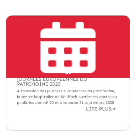
SEPT
21
SEPT
AU
20
ACTUALITÉS
,
DÉCOUVERTES
,
INFORMATIONS
JOURNÉES EUROPÉENNES DU
PATRIMOINE 2025
À l’occasion des Journées européennes du patrimoine,
le centre hospitalier de Rouffach ouvrira ses portes au
public les samedi 20 et dimanche 21 septembre 2025
LIRE PLUS