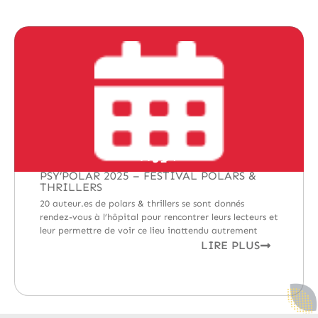
AOUT
31
ACTUALITÉS
,
DÉCOUVERTES
,
RENCONTRES
PSY’POLAR 2025 – FESTIVAL POLARS &
THRILLERS
20 auteur.es de polars & thrillers se sont donnés
rendez-vous à l’hôpital pour rencontrer leurs lecteurs et
leur permettre de voir ce lieu inattendu autrement
LIRE PLUS