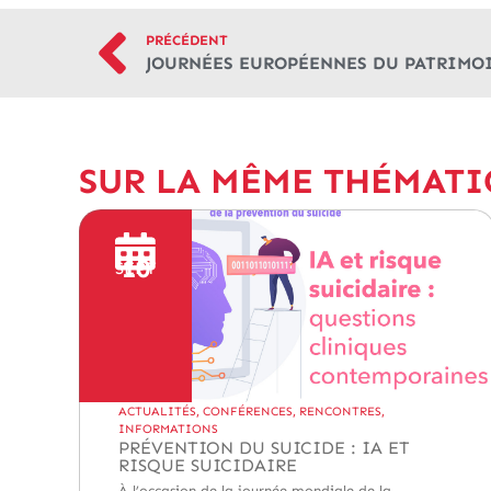
PRÉCÉDENT
JOURNÉES EUROPÉENNES DU PATRIMOI
SUR LA MÊME THÉMAT
10
SEPT
ACTUALITÉS
,
CONFÉRENCES
,
RENCONTRES
,
INFORMATIONS
PRÉVENTION DU SUICIDE : IA ET
RISQUE SUICIDAIRE
À l’occasion de la journée mondiale de la